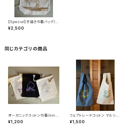
【Special】手描き巾着バッグ/た
まねぎ
¥2,500
同じカテゴリの商品
オーガニックコットン巾着/onio
フェアトレードコットン マルシェ
nboys,UFO-AP
バッグ/onionboys
¥1,200
¥1,500