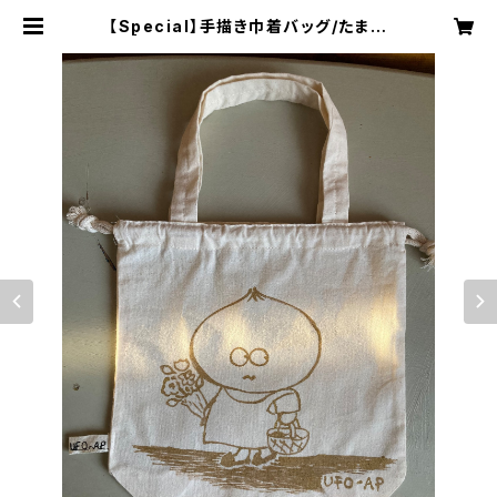
【Special】手描き巾着バッグ/たまね
ぎ | UFO-AP official web shop