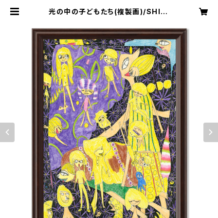
光の中の子どもたち(複製画)/SHINI
CHIRO ISHIOKA | UFO-AP offi
cial web shop