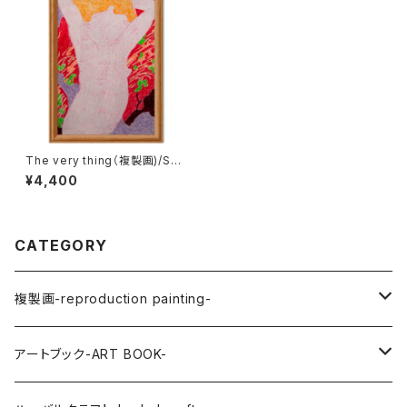
The very thing（複製画)/SAY
ASONG
¥4,400
CATEGORY
複製画-reproduction painting-
SHINICHIRO ISHIOKA
アートブック-ART BOOK-